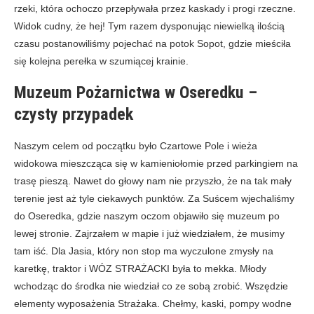
rzeki, która ochoczo przepływała przez kaskady i progi rzeczne.
Widok cudny, że hej! Tym razem dysponując niewielką ilością
czasu postanowiliśmy pojechać na potok Sopot, gdzie mieściła
się kolejna perełka w szumiącej krainie.
Muzeum Pożarnictwa w Oseredku –
czysty przypadek
Naszym celem od początku było Czartowe Pole i wieża
widokowa mieszcząca się w kamieniołomie przed parkingiem na
trasę pieszą. Nawet do głowy nam nie przyszło, że na tak mały
terenie jest aż tyle ciekawych punktów. Za Suścem wjechaliśmy
do Oseredka, gdzie naszym oczom objawiło się muzeum po
lewej stronie. Zajrzałem w mapie i już wiedziałem, że musimy
tam iść. Dla Jasia, który non stop ma wyczulone zmysły na
karetkę, traktor i WÓZ STRAŻACKI była to mekka. Młody
wchodząc do środka nie wiedział co ze sobą zrobić. Wszędzie
elementy wyposażenia Strażaka. Chełmy, kaski, pompy wodne