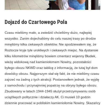
Dojazd do Czartowego Pola
Czasu mieliśmy mało, a zwiedzić chcieliśmy dużo, najlepiej
wszystko. Zanim dojechaliśmy do celu naszej trasy po drodze
minęliśmy kilka ciekawych obiektów. Nie spodziewałem się, że
Roztocze kryje tyle urokliwych i ciekawych miejsc. Na dystansie
kilku kilometrów minęliśmy bowiem cmentarz wojenny Błudek,
wieżę widokową nad kamieniołomem Nowiny, pozostałości
byłego obozu NKWD oraz tablicę z informacją, że tutaj był dom
dowódcy obozu. Najgorszym stał się fakt, że nie mieliśmy czasu
zajrzeć na żadną z tych atrakcji. Postanowiłem jednak, że wyjdę
z samochodu i przynajmniej popatrzę na obrysy byłego obozu.
Zbudowany w latach 1944-1945 służył przetrzymywaniu osób
uciążliwych politycznie i działaczy AK. Ci musieli 10 godzin
dziennie pracować w pobliskim kamieniołomie Nowiny. Skazańcy