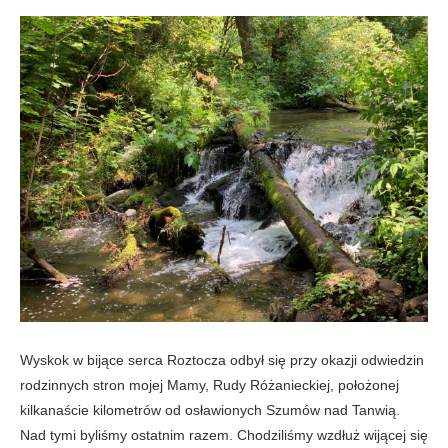
Wyskok w bijące serca Roztocza odbył się przy okazji odwiedzin
rodzinnych stron mojej Mamy, Rudy Różanieckiej, położonej
kilkanaście kilometrów od osławionych Szumów nad Tanwią.
Nad tymi byliśmy ostatnim razem. Chodziliśmy wzdłuż wijącej się