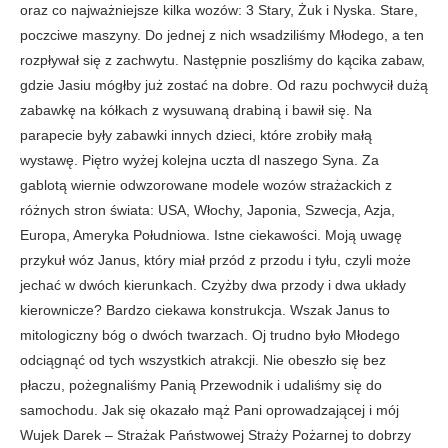
oraz co najważniejsze kilka wozów: 3 Stary, Żuk i Nyska. Stare,
poczciwe maszyny. Do jednej z nich wsadziliśmy Młodego, a ten
rozpływał się z zachwytu. Następnie poszliśmy do kącika zabaw,
gdzie Jasiu mógłby już zostać na dobre. Od razu pochwycił dużą
zabawkę na kółkach z wysuwaną drabiną i bawił się. Na
parapecie były zabawki innych dzieci, które zrobiły małą
wystawę. Piętro wyżej kolejna uczta dl naszego Syna. Za
gablotą wiernie odwzorowane modele wozów strażackich z
różnych stron świata: USA, Włochy, Japonia, Szwecja, Azja,
Europa, Ameryka Południowa. Istne ciekawości. Moją uwagę
przykuł wóz Janus, który miał przód z przodu i tyłu, czyli może
jechać w dwóch kierunkach. Czyżby dwa przody i dwa układy
kierownicze? Bardzo ciekawa konstrukcja. Wszak Janus to
mitologiczny bóg o dwóch twarzach. Oj trudno było Młodego
odciągnąć od tych wszystkich atrakcji. Nie obeszło się bez
płaczu, pożegnaliśmy Panią Przewodnik i udaliśmy się do
samochodu. Jak się okazało mąż Pani oprowadzającej i mój
Wujek Darek – Strażak Państwowej Straży Pożarnej to dobrzy