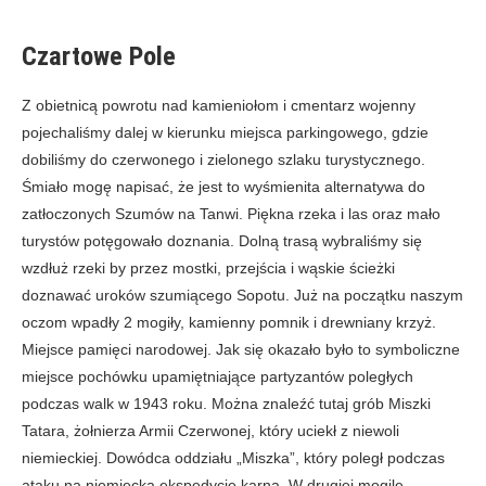
Czartowe Pole
Z obietnicą powrotu nad kamieniołom i cmentarz wojenny
pojechaliśmy dalej w kierunku miejsca parkingowego, gdzie
dobiliśmy do czerwonego i zielonego szlaku turystycznego.
Śmiało mogę napisać, że jest to wyśmienita alternatywa do
zatłoczonych Szumów na Tanwi. Piękna rzeka i las oraz mało
turystów potęgowało doznania. Dolną trasą wybraliśmy się
wzdłuż rzeki by przez mostki, przejścia i wąskie ścieżki
doznawać uroków szumiącego Sopotu. Już na początku naszym
oczom wpadły 2 mogiły, kamienny pomnik i drewniany krzyż.
Miejsce pamięci narodowej. Jak się okazało było to symboliczne
miejsce pochówku upamiętniające partyzantów poległych
podczas walk w 1943 roku. Można znaleźć tutaj grób Miszki
Tatara, żołnierza Armii Czerwonej, który uciekł z niewoli
niemieckiej. Dowódca oddziału „Miszka”, który poległ podczas
ataku na niemiecką ekspedycję karną. W drugiej mogile