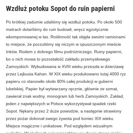
Wzdłuż potoku Sopot do ruin papierni
Po krótkiej zadumie udaliśmy się wzdłuż potoku. Po około 500
metrach dotarliśmy do ruin budowli, wręcz egzotycznie
wkomponowanej w las. Roślinność tak objęła swoimi ramionami
to miejsce, że poczuliśmy się niczym w opuszczonym mieście
Inków. Rodem z dobrego filmu podróżniczego. Ruiny papierni,
bo o nich mowa to pozostałość zakładu przemysłowego
Zamoyskich. Wybudowana w XVIII wieku przeszła w dzierżawę
przez Lejbusia Kahan. W XIX wieku produkowano tutaj 4000 ryz
papieru co stanowiło około 80% całej produkcji w guberni
lubelskiej. Papier był wytwarzany ręcznie, głównie ze szmat,
zawierał znak wodny, monogram lub herb Zamoyskich. Zakład,
jeden z największych w Polsce wykorzystywał spadek rzeki
Sopot. Nękany przez 2 duże powodzie, a następnie strawiony
przez pożar dokonał swego żywota pod koniec XIX wieku.
Miejsce magiczne i unikatowe. Pod względem wizualnym