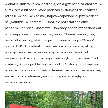
w obozie umierali z wycieńczenia, ciała grzebano za obozem. W
sumie około 80 osób, które podczas ekshumacji dokonanych
przez KBW po IIWŚ zostały najprawdopodobniej przeniesione
na „Rotundę” w Zamościu. Obóz nie pozostał obojętny
podziemiu z Suśca i Józefowa. Dowódcy oddziałów zaplanowali
atak mający na celu uwolnić więźniów. Sformułowano grupę
około 50 żołnierzy, atak przeprowadzono w nocy z 25 na 26
marca 1945. UB jednak dowiedział się o planowanej akcji,
przepędzono więc wcześniej więźniów przez kamieniołom i
wywieziono. Partyzanci przejęli i zniszczyli obóz, rozbroili 150
żołnierzy, którzy poddali się bez walki. Ci, którzy próbowali się
bronić – zostali zabici. Ślady w terenie dzisiaj są mało wyraźne,
ale jest tablica informacyjna i rzut z góry jak wyglądało
ulokowanie obozu.