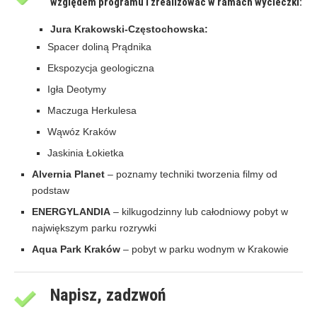
względem programu i zrealizować w ramach wycieczki:
Jura Krakowski-Częstochowska:
Spacer doliną Prądnika
Ekspozycja geologiczna
Igła Deotymy
Maczuga Herkulesa
Wąwóz Kraków
Jaskinia Łokietka
Alvernia Planet
– poznamy techniki tworzenia filmy od
podstaw
ENERGYLANDIA
– kilkugodzinny lub całodniowy pobyt w
największym parku rozrywki
Aqua Park Kraków
– pobyt w parku wodnym w Krakowie
Napisz, zadzwoń