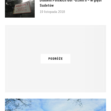
Diadem Polskich Gór -Dzień II – W głębi
Sudetów
19 listopada 2018
PODRÓŻE