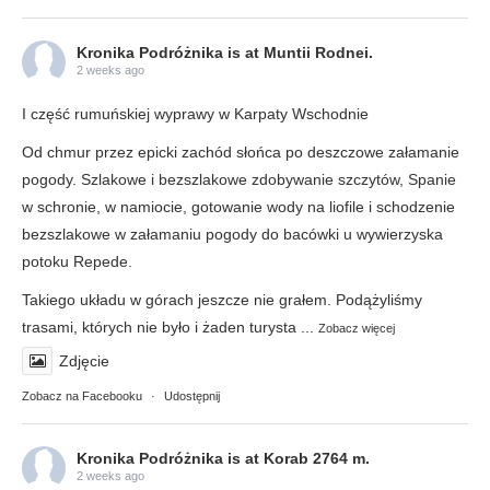
Kronika Podróżnika
is at Muntii Rodnei.
2 weeks ago
I część rumuńskiej wyprawy w Karpaty Wschodnie
Od chmur przez epicki zachód słońca po deszczowe załamanie
pogody. Szlakowe i bezszlakowe zdobywanie szczytów, Spanie
w schronie, w namiocie, gotowanie wody na liofile i schodzenie
bezszlakowe w załamaniu pogody do bacówki u wywierzyska
potoku Repede.
Takiego układu w górach jeszcze nie grałem. Podążyliśmy
trasami, których nie było i żaden turysta
...
Zobacz więcej
Zdjęcie
Zobacz na Facebooku
·
Udostępnij
Kronika Podróżnika
is at Korab 2764 m.
2 weeks ago