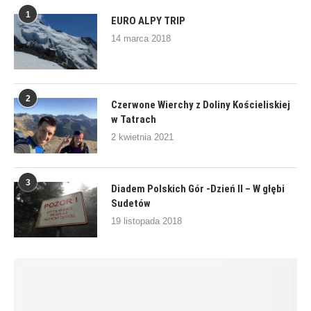
1
EURO ALPY TRIP
14 marca 2018
2
Czerwone Wierchy z Doliny Kościeliskiej
w Tatrach
2 kwietnia 2021
3
Diadem Polskich Gór -Dzień II – W głębi
Sudetów
19 listopada 2018