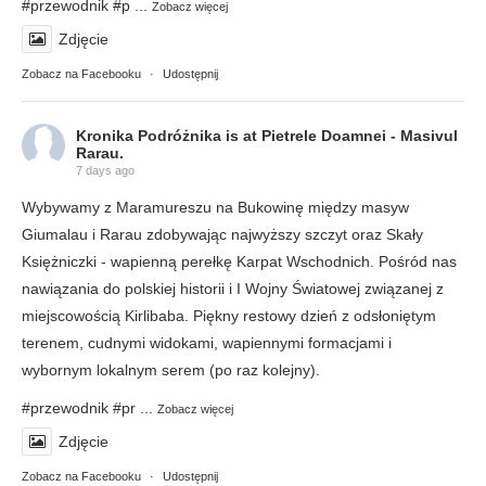
#przewodnik
#p
...
Zobacz więcej
Zdjęcie
Zobacz na Facebooku
·
Udostępnij
Kronika Podróżnika
is at Pietrele Doamnei - Masivul
Rarau.
7 days ago
Wybywamy z Maramureszu na Bukowinę między masyw
Giumalau i Rarau zdobywając najwyższy szczyt oraz Skały
Księżniczki - wapienną perełkę Karpat Wschodnich. Pośród nas
nawiązania do polskiej historii i I Wojny Światowej związanej z
miejscowością Kirlibaba. Piękny restowy dzień z odsłoniętym
terenem, cudnymi widokami, wapiennymi formacjami i
wybornym lokalnym serem (po raz kolejny).
#przewodnik
#pr
...
Zobacz więcej
Zdjęcie
Zobacz na Facebooku
·
Udostępnij