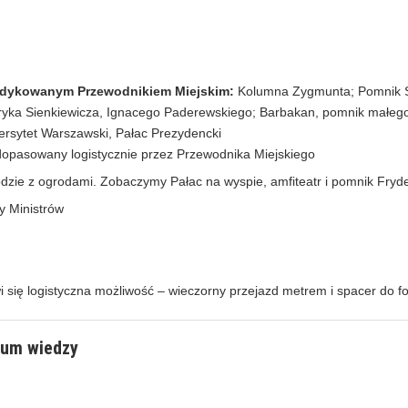
dedykowanym Przewodnikiem Miejskim:
Kolumna Zygmunta; Pomnik Sy
ryka Sienkiewicza, Ignacego Paderewskiego; Barbakan, pomnik małeg
rsytet Warszawski, Pałac Prezydencki
 dopasowany logistycznie przez Przewodnika Miejskiego
odzie z ogrodami. Zobaczymy Pałac na wyspie, amfiteatr i pomnik Fry
y Ministrów
i się logistyczna możliwość – wieczorny przejazd metrem i spacer do f
rum wiedzy