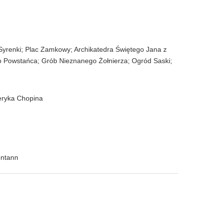
renki; Plac Zamkowy; Archikatedra Świętego Jana z
o Powstańca; Grób Nieznanego Żołnierza; Ogród Saski;
deryka Chopina
ontann