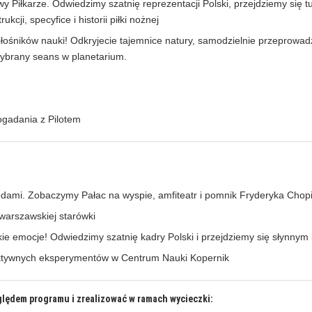
wy Piłkarze. Odwiedzimy szatnię reprezentacji Polski, przejdziemy się
cji, specyfice i historii piłki nożnej
łośników nauki! Odkryjecie tajemnice natury, samodzielnie przeprowadz
ybrany seans w planetarium.
ogadania z Pilotem
rodami. Zobaczymy Pałac na wyspie, amfiteatr i pomnik Fryderyka Chop
warszawskiej starówki
ie emocje! Odwiedzimy szatnię kadry Polski i przejdziemy się słynnym
aktywnych eksperymentów w Centrum Nauki Kopernik
ględem programu i zrealizować w ramach wycieczki: