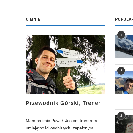
O MNIE
POPULA
1
2
Przewodnik Górski, Trener
3
Mam na imię Paweł. Jestem trenerem
umiejętności osobistych, zapalonym