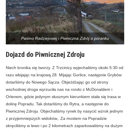
Pasmo Radziejowej i Piwniczna Zdrój o poranku
Dojazd do Piwnicznej Zdroju
Niech kronika się tworzy. Z Trzcinicy wyjechaliśmy około 5:30 od
razu wbijając na krajową 28. Mijając Gorlice, następnie Grybów
dotarliśmy do Nowego Sącza. Objeżdżając go od strony
wschodniej droga wyrzuciła nas na rondo z McDonaldem i
Orlenem, gdzie jedynym słusznym kierunkiem stała się trasa w
dolinę Popradu. Tak dotarliśmy do Rytra, a następnie do
Piwnicznej Zdroju. Objechaliśmy rynek by nasycić wzrok jednym
z przyjemniejszych widoków,. Za mostem na Popradzie
skręciliśmy w lewo i po 2 kilometrach zaparkowaliśmy na dużym