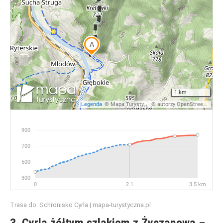
Trasa do: Schronisko Cyrla | mapa-turystyczna.pl
3. Cyrla żółtym szlakiem z Życzanowa –