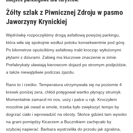
Żółty szlak z Piwnicznej Zdroju w pasmo
Jaworzyny Krynickiej
Wędrówkę rozpoczęliśmy drogą asfaltową powyżej parkingu,
która wiła się spokojnie wzdłuż potoku konsekwentnie pod górę.
Po kilometrze opuściliśmy asfaltowy trakt krocząc wyłożonymi
płytami z dziurami. Zabieg ma kluczowe znaczenie w zimie.
Prefabrykaty uławiają kierowcom dojazd po stromym podjeździe,
a także niewątpliwie podczas zjazdu.
Rano to i rześko. Temperatura utrzymywała się na poziomie 4
kresek poniżej zera, chłód potęgował wartko płynący strumyk.
Momentalnie zamarzł mi nos, uszy i palce u rąk. Kroczyłem
mozolnie jak owad w smole, trzeba było zwiększyć tempo by
dogrzać ciało i wprowadzić na obroty. Słońce gdzieś tam wysoko
na grani pomiędzy Kicarzem a Bucznikiem zachęcało by
szybciej napierać. Barbara wystrzeliła do przodu jak zgrabna,