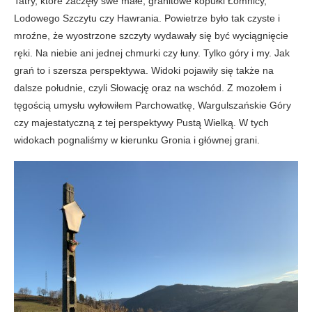
Tatry, które zaczęły swe małe, granitowe kopułki Łomnicy,
Lodowego Szczytu czy Hawrania. Powietrze było tak czyste i
mroźne, że wyostrzone szczyty wydawały się być wyciągnięcie
ręki. Na niebie ani jednej chmurki czy łuny. Tylko góry i my. Jak
grań to i szersza perspektywa. Widoki pojawiły się także na
dalsze południe, czyli Słowację oraz na wschód. Z mozołem i
tęgością umysłu wyłowiłem Parchowatkę, Wargulszańskie Góry
czy majestatyczną z tej perspektywy Pustą Wielką. W tych
widokach pognaliśmy w kierunku Gronia i głównej grani.