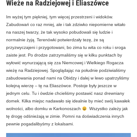
Wieże na Radziejowej i Eliaszówce
Im wyżej tym piękniej, tym więcej przestrzeni i widoków.
Zabudowań co raz mniej, ale i tak zdziwko niepomierne witało
na naszej twarzy, że tak wysoko pobudowali się ludzie i
normalnie żyją. Terenówki potwierdzały tezę, że są
przyzwyczajeni i przygotowani, bo zima tu wita co roku i sroga
zaiste jest. Po drodze zatrzymaliśmy się w kilku punktach by
wyłowić wynurzającą się zza Niemcowej i Wielkiego Rogacza
wieżę na Radziejowej. Spoglądając na południe podziwialiśmy
zabudowania ponad nami na Obidzy i dalej w lewo upatrzyliśmy
kolejną wierzę – tę na Eliaszówce. Postoje były jeszcze w
jednym celu. Tu i ówdzie chcieliśmy postawić nasz drewniany
domek. Kilka miejsc nadawało się idealnie by mieć swój kawałek
wolności, albo domku w Karkonoszach
Wszystko zależy jak
tę drogę odśnieżają w zimie. Pomni na doświadczenia innych
pewnie pogadalibyśmy z lokalsami.