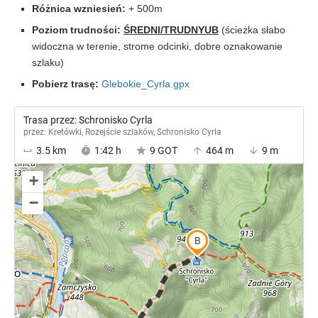
Różnica wzniesień:
+ 500m
Poziom trudności:
ŚREDNI/TRUDNYUB
(ścieżka słabo
widoczna w terenie, strome odcinki, dobre oznakowanie
szlaku)
Pobierz trasę:
Glebokie_Cyrla.gpx