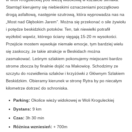
Stamtąd kierujemy się niebieskimi oznaczeniami początkowo
drogą asfaltową, następnie szutrową, która wyprowadza nas na
„Most nad Głębokim Jarem”. Można się przekonać o sile żywiołu
i potędze beskidzkich potoków. Ten, tak niewielki potrafił
wyżłobić wąwóz, którego ściany sięgają 15-20 m wysokości.
Przejście mostem wywołuje niemałe emocje, tym bardziej wielu
się zaskoczy, że takie atrakcje w Beskidach można
zasmakować. Leśnym szlakiem pokonujemy miejscami bardzo
strome zbocza by finalnie dojść na Makowicę. Schodzimy ze
szczytu do rozwidlenia szlaków i krzyżówki z Głównym Szlakiem
Beskidzkim. Obieramy kierunek w stronę Rytra by po niecałym
kilometrze dotrzeć do schroniska.
Parking:
Okolice wieży widokowej w Woli Kroguleckiej
Dystans:
9 km
Czas:
3h 30 min
Różnica wzniesień:
+ 700m