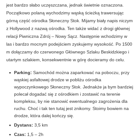
jest bardzo słabo uczęszczana, jednak świetnie oznaczona.
Początkowo polaną wychodzimy wąską ścieżką trawersując
górną część ośrodka Słoneczny Stok. Mijamy biały napis niczym
z Hollywood z nazwą ośrodka. Ten także widać z drogi głównej
relacji Piwniczna Zdrój – Nowy Sącz. Następnie wchodzimy w
las i bardzo mocnym podejściem zyskujemy wysokość. Po 1500
m dołączamy do czerwonego Głównego Szlaku Beskidzkiego i
utartym szlakiem, konsekwentnie w górę docieramy do celu.
Parking:
Samochód można zaparkować na poboczu, przy
wąskiej asfaltowej drodze w pobliżu ośrodka
wypoczynkowego Słoneczny Stok. Jednakże ja bym bardziej
polecał dogadać się z ośrodkiem i zostawić na terenie
kompleksu, by nie stanowić ewentualnego zagrożenia dla
ruchu. Choć i tak ten tutaj jest znikomy. Stoimy bowiem na
drodze, która dalej kończy się.
Dystans:
3,5 km
Czas:
1,5 – 2h