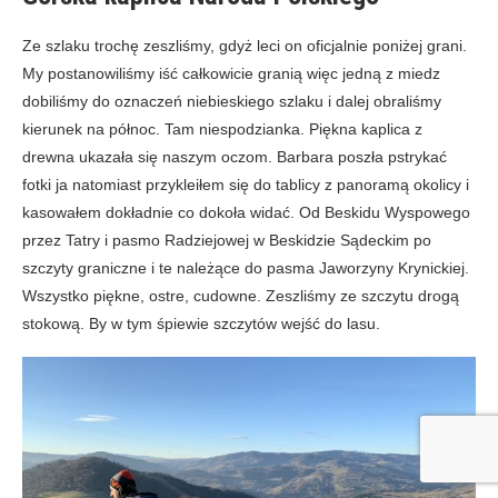
Ze szlaku trochę zeszliśmy, gdyż leci on oficjalnie poniżej grani.
My postanowiliśmy iść całkowicie granią więc jedną z miedz
dobiliśmy do oznaczeń niebieskiego szlaku i dalej obraliśmy
kierunek na północ. Tam niespodzianka. Piękna kaplica z
drewna ukazała się naszym oczom. Barbara poszła pstrykać
fotki ja natomiast przykleiłem się do tablicy z panoramą okolicy i
kasowałem dokładnie co dokoła widać. Od Beskidu Wyspowego
przez Tatry i pasmo Radziejowej w Beskidzie Sądeckim po
szczyty graniczne i te należące do pasma Jaworzyny Krynickiej.
Wszystko piękne, ostre, cudowne. Zeszliśmy ze szczytu drogą
stokową. By w tym śpiewie szczytów wejść do lasu.