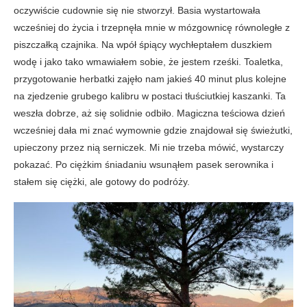
oczywiście cudownie się nie stworzył. Basia wystartowała
wcześniej do życia i trzepnęła mnie w mózgownicę równoległe z
piszczałką czajnika. Na wpół śpiący wychłeptałem duszkiem
wodę i jako tako wmawiałem sobie, że jestem rześki. Toaletka,
przygotowanie herbatki zajęło nam jakieś 40 minut plus kolejne
na zjedzenie grubego kalibru w postaci tłuściutkiej kaszanki. Ta
weszła dobrze, aż się solidnie odbiło. Magiczna teściowa dzień
wcześniej dała mi znać wymownie gdzie znajdował się świeżutki,
upieczony przez nią serniczek. Mi nie trzeba mówić, wystarczy
pokazać. Po ciężkim śniadaniu wsunąłem pasek serownika i
stałem się ciężki, ale gotowy do podróży.