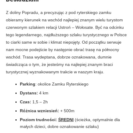
Z doliny Popradu, a precyzując z pod ryterskiego zamku
obieramy kierunek na wschód najlepiej znanym wielu turystom
czerwonym szlakiem relacji Ustroń – Wołosate. Być na odcinku
tego legendarnego, najdłuższego szlaku turystycznego w Polsce
to ciarki same w sobie i klimat niepojęty. Od początku serwuje
nam mocne podejście by następnie obrać trasę na północny
wschód. Trasa wydeptana, dobrze oznakowana, dumnie
świadcząca o tym, że jesteśmy na najlepiej znanym braci
turystycznej wyznakowanym trakcie w naszym kraju.
Parking
: okolice Zamku Ryterskiego
Dystans:
4 km
Czas:
1,5 – 2h
Różnica wzniesień:
+ 500m
Poziom trudności:
ŚREDNI
(ścieżka, optymalnie dla
małych dzieci, dobre oznakowanie szlaku)