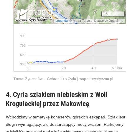
Trasa: Życzanów – Schronisko Cyrla | mapa-turystyczna.pl
4. Cyrla szlakiem niebieskim z Woli
Kroguleckiej przez Makowicę
Wchodzimy w tematykę koneserów górskich eskapad. Szlak jest
długi i wymagający, ale dostarczający mocy wrażeń. Parkujemy
w Woli Kroguleckiej pod wieżą widokową w kształcie ślimaka.