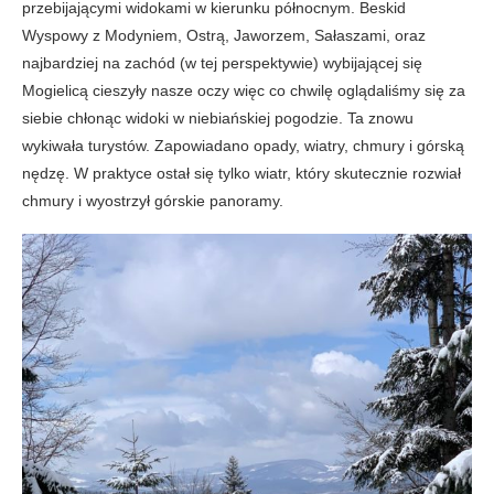
przebijającymi widokami w kierunku północnym. Beskid
Wyspowy z Modyniem, Ostrą, Jaworzem, Sałaszami, oraz
najbardziej na zachód (w tej perspektywie) wybijającej się
Mogielicą cieszyły nasze oczy więc co chwilę oglądaliśmy się za
siebie chłonąc widoki w niebiańskiej pogodzie. Ta znowu
wykiwała turystów. Zapowiadano opady, wiatry, chmury i górską
nędzę. W praktyce ostał się tylko wiatr, który skutecznie rozwiał
chmury i wyostrzył górskie panoramy.