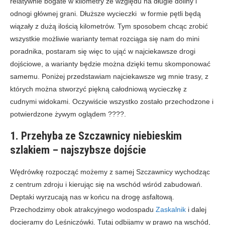
relatywnie bogate w kilometry ze względu na długie doliny i
odnogi głównej grani. Dłuższe wycieczki w formie pętli będą
wiązały z dużą ilością kilometrów. Tym sposobem chcąc zrobić
wszystkie możliwie warianty temat rozciąga się nam do mini
poradnika, postaram się więc to ująć w najciekawsze drogi
dojściowe, a warianty będzie można dzięki temu skomponować
samemu. Poniżej przedstawiam najciekawsze wg mnie trasy, z
których można stworzyć piękną całodniową wycieczkę z
cudnymi widokami. Oczywiście wszystko zostało przechodzone i
potwierdzone żywym oglądem ????.
1. Przehyba ze Szczawnicy niebieskim
szlakiem – najszybsze dojście
Wędrówkę rozpocząć możemy z samej Szczawnicy wychodząc
z centrum zdroju i kierując się na wschód wśród zabudowań.
Deptaki wyrzucają nas w końcu na drogę asfaltową.
Przechodzimy obok atrakcyjnego wodospadu
Zaskalnik
i dalej
docieramy do Leśniczówki. Tutaj odbijamy w prawo na wschód,