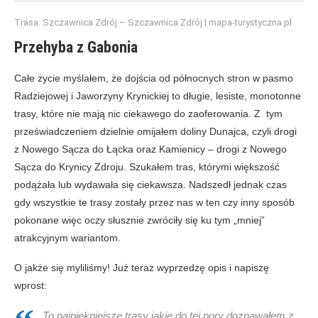
Trasa: Szczawnica Zdrój – Szczawnica Zdrój | mapa-turystyczna.pl
Przehyba z Gabonia
Całe życie myślałem, że dojścia od północnych stron w pasmo
Radziejowej i Jaworzyny Krynickiej to długie, lesiste, monotonne
trasy, które nie mają nic ciekawego do zaoferowania. Z tym
przeświadczeniem dzielnie omijałem doliny Dunajca, czyli drogi
z Nowego Sącza do Łącka oraz Kamienicy – drogi z Nowego
Sącza do Krynicy Zdroju. Szukałem tras, którymi większość
podążała lub wydawała się ciekawsza. Nadszedł jednak czas
gdy wszystkie te trasy zostały przez nas w ten czy inny sposób
pokonane więc oczy słusznie zwróciły się ku tym „mniej”
atrakcyjnym wariantom.
O jakże się myliliśmy! Już teraz wyprzedzę opis i napiszę
wprost:
To najpiękniejsze trasy jakie do tej pory doznawałem z