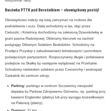
horyzoncie Tatry.
Bacówka PTTK pod Bereśnikiem – obowiązkowy postój!
Obowiązkowo należy się tutaj zatrzymać na rozkosz dla
podniebienia i oczu. Dalej wchodzimy w las, idąc przez
Cieluszki, i Kotelnicę dochodzimy na zalesioną Dzwonkówkę w
grani pasma Radziejowej. Obieramy kierunek na zachód
podążając Głównym Szlakiem Beskidzkim. Schodzimy na
Przełęcz Przysłop z zabudowaniami letniskowymi i pomnikiem
poświęconym partyzantom. Rozpoczynamy długie i pofalowane
podejście na Skałkę by następnie wylądować na Przehybie.
Schodzimy niebieskim szlakiem przez Czeremchę i wodospad
Zaskalnik do centrum zdroju.
Parking:
parkingu w centrum Szczawnicy nieopodal
deptaka ku Parkowi Zdrojowemu Górnemu, np. parking przy
kawiarni Englander (płatny) lub przy wyciągu krzesełkowym
na Palenicę (płatny)
Dystans:
21 km