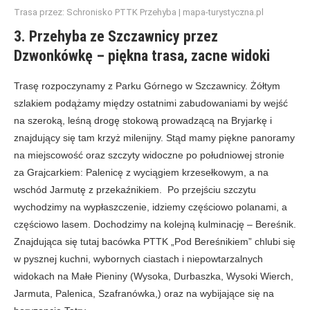
Trasa przez: Schronisko PTTK Przehyba | mapa-turystyczna.pl
3. Przehyba ze Szczawnicy przez
Dzwonkówkę – piękna trasa, zacne widoki
Trasę rozpoczynamy z Parku Górnego w Szczawnicy. Żółtym
szlakiem podążamy między ostatnimi zabudowaniami by wejść
na szeroką, leśną drogę stokową prowadzącą na Bryjarkę i
znajdujący się tam krzyż milenijny. Stąd mamy piękne panoramy
na miejscowość oraz szczyty widoczne po południowej stronie
za Grajcarkiem: Palenicę z wyciągiem krzesełkowym, a na
wschód Jarmutę z przekaźnikiem. Po przejściu szczytu
wychodzimy na wypłaszczenie, idziemy częściowo polanami, a
częściowo lasem. Dochodzimy na kolejną kulminację – Bereśnik.
Znajdująca się tutaj bacówka PTTK „Pod Bereśnikiem” chlubi się
w pysznej kuchni, wybornych ciastach i niepowtarzalnych
widokach na Małe Pieniny (Wysoka, Durbaszka, Wysoki Wierch,
Jarmuta, Palenica, Szafranówka,) oraz na wybijające się na