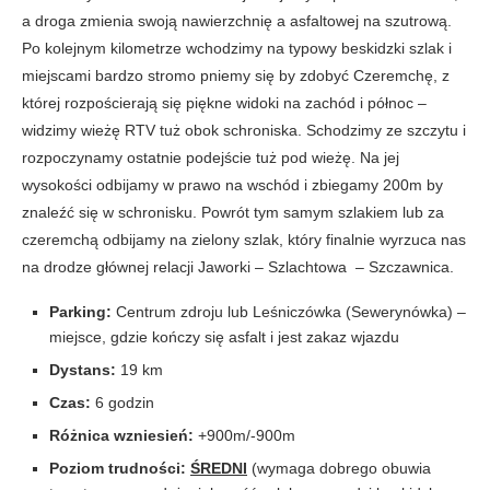
a droga zmienia swoją nawierzchnię a asfaltowej na szutrową.
Po kolejnym kilometrze wchodzimy na typowy beskidzki szlak i
miejscami bardzo stromo pniemy się by zdobyć Czeremchę, z
której rozpościerają się piękne widoki na zachód i północ –
widzimy wieżę RTV tuż obok schroniska. Schodzimy ze szczytu i
rozpoczynamy ostatnie podejście tuż pod wieżę. Na jej
wysokości odbijamy w prawo na wschód i zbiegamy 200m by
znaleźć się w schronisku. Powrót tym samym szlakiem lub za
czeremchą odbijamy na zielony szlak, który finalnie wyrzuca nas
na drodze głównej relacji Jaworki – Szlachtowa – Szczawnica.
Parking:
Centrum zdroju lub Leśniczówka (Sewerynówka) –
miejsce, gdzie kończy się asfalt i jest zakaz wjazdu
Dystans:
19 km
Czas:
6 godzin
Różnica wzniesień:
+900m/-900m
Poziom trudności:
ŚREDNI
(wymaga dobrego obuwia