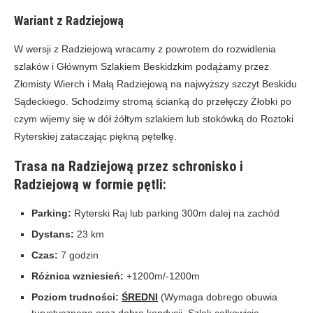
Wariant z Radziejową
W wersji z Radziejową wracamy z powrotem do rozwidlenia
szlaków i Głównym Szlakiem Beskidzkim podążamy przez
Złomisty Wierch i Małą Radziejową na najwyższy szczyt Beskidu
Sądeckiego. Schodzimy stromą ścianką do przełęczy Żłobki po
czym wijemy się w dół żółtym szlakiem lub stokówką do Roztoki
Ryterskiej zataczając piękną pętelkę.
Trasa na Radziejową przez schronisko i
Radziejową w formie pętli:
Parking:
Ryterski Raj lub parking 300m dalej na zachód
Dystans:
23 km
Czas:
7 godzin
Różnica wzniesień:
+1200m/-1200m
Poziom trudności:
ŚREDNI
(Wymaga dobrego obuwia
turystycznego oraz dobre kondycji. Szlak całkowicie