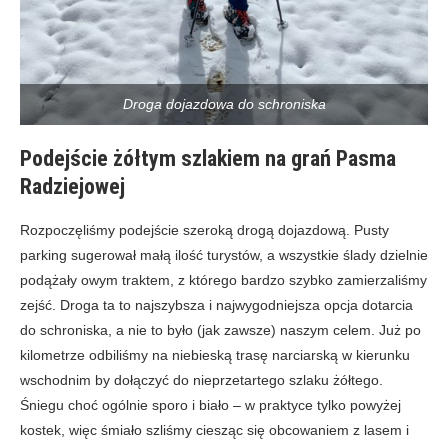
Droga dojazdowa do schroniska
Podejście żółtym szlakiem na grań Pasma
Radziejowej
Rozpoczęliśmy podejście szeroką drogą dojazdową. Pusty
parking sugerował małą ilość turystów, a wszystkie ślady dzielnie
podążały owym traktem, z którego bardzo szybko zamierzaliśmy
zejść. Droga ta to najszybsza i najwygodniejsza opcja dotarcia
do schroniska, a nie to było (jak zawsze) naszym celem. Już po
kilometrze odbiliśmy na niebieską trasę narciarską w kierunku
wschodnim by dołączyć do nieprzetartego szlaku żółtego.
Śniegu choć ogólnie sporo i biało – w praktyce tylko powyżej
kostek, więc śmiało szliśmy ciesząc się obcowaniem z lasem i