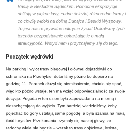
Basią w Beskidzie Sądeckim. Północne ekspozycje
obfitują w piękne lasy, cudne ścieżki, różnorodne formy i
co chwilę widoki na dolinę Dunajca i Beskid Wyspowy.
To jest nasze prywatne odkrycie życia! Unikaliśmy tych
terenów bezpodstawnie oskarżając je o małą
atrakcyjność. Wstyd nam i przyznajemy się do tego.
Początek wędrówki
Na parking i wylot trasy biegowej i głównej dojazdówki do
schroniska na Przehybie dotarliśmy późno bo dopiero na
godzinę 11. Poranek dłużył się niemiłosiernie, chciało się spać,
więc kto późno wstaje, ten ma wziąć odpowiedzialność za swoje
decyzje. Pogoda w ten dzień była zapowiadana na mierną i
niezachęcającą do wyjścia. Tym bardziej wiedzieliśmy, żeby
pojechać bo góry ustalają same pogodę, a była szansa na małą
ilość turystów. Przekonania trzymały się naszej głowy, że
radochy wiele nie będzie – wszak to trasy dojściowe, lesiste,