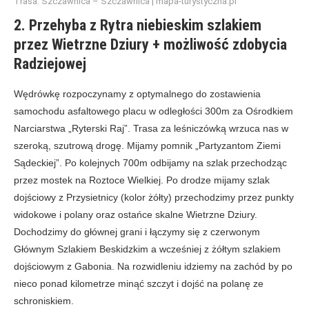
Trasa: Szczawnica – Szczawnica | mapa-turystyczna.pl
2. Przehyba z Rytra niebieskim szlakiem
przez Wietrzne Dziury + możliwość zdobycia
Radziejowej
Wędrówkę rozpoczynamy z optymalnego do zostawienia
samochodu asfaltowego placu w odległości 300m za Ośrodkiem
Narciarstwa „Ryterski Raj”. Trasa za leśniczówką wrzuca nas w
szeroką, szutrową drogę. Mijamy pomnik „Partyzantom Ziemi
Sądeckiej”. Po kolejnych 700m odbijamy na szlak przechodząc
przez mostek na Roztoce Wielkiej. Po drodze mijamy szlak
dojściowy z Przysietnicy (kolor żółty) przechodzimy przez punkty
widokowe i polany oraz ostańce skalne Wietrzne Dziury.
Dochodzimy do głównej grani i łączymy się z czerwonym
Głównym Szlakiem Beskidzkim a wcześniej z żółtym szlakiem
dojściowym z Gabonia. Na rozwidleniu idziemy na zachód by po
nieco ponad kilometrze minąć szczyt i dojść na polanę ze
schroniskiem.