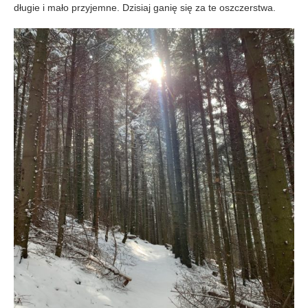
długie i mało przyjemne. Dzisiaj ganię się za te oszczerstwa.