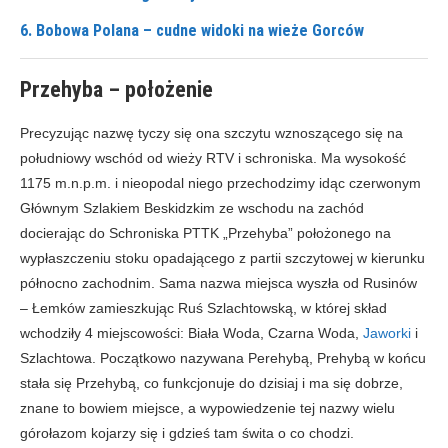
6. Bobowa Polana – cudne widoki na wieże Gorców
Przehyba – położenie
Precyzując nazwę tyczy się ona szczytu wznoszącego się na
południowy wschód od wieży RTV i schroniska. Ma wysokość
1175 m.n.p.m. i nieopodal niego przechodzimy idąc czerwonym
Głównym Szlakiem Beskidzkim ze wschodu na zachód
docierając do Schroniska PTTK „Przehyba” położonego na
wypłaszczeniu stoku opadającego z partii szczytowej w kierunku
północno zachodnim. Sama nazwa miejsca wyszła od Rusinów
– Łemków zamieszkując Ruś Szlachtowską, w której skład
wchodziły 4 miejscowości: Biała Woda, Czarna Woda,
Jaworki
i
Szlachtowa. Początkowo nazywana Perehybą, Prehybą w końcu
stała się Przehybą, co funkcjonuje do dzisiaj i ma się dobrze,
znane to bowiem miejsce, a wypowiedzenie tej nazwy wielu
górołazom kojarzy się i gdzieś tam świta o co chodzi.