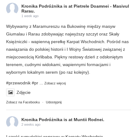
Kronika Podróżnika
is at Pietrele Doamnei - Masivul
Rarau.
1 week ago
Wybywamy z Maramureszu na Bukowinę między masyw
Giumalau i Rarau zdobywając najwyższy szczyt oraz Skały
Księżniczki - wapienną perełkę Karpat Wschodnich. Pośród nas
nawiązania do polskiej historii i I Wojny Światowej związanej z
miejscowością Kirlibaba. Piękny restowy dzień z odsłoniętym
terenem, cudnymi widokami, wapiennymi formacjami i
wybornym lokalnym serem (po raz kolejny).
#przewodnik
#pr
...
Zobacz więcej
Zdjęcie
Zobacz na Facebooku
·
Udostępnij
Kronika Podróżnika
is at Muntii Rodnei.
2 weeks ago
I część rumuńskiej wyprawy w Karpaty Wschodnie