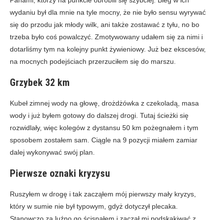
Panami, którzy na punkcie obrobili się szybciej. Bieg w ich
wydaniu był dla mnie na tyle mocny, że nie było sensu wyrywać
się do przodu jak młody wilk, ani także zostawać z tyłu, no bo
trzeba było coś powalczyć. Zmotywowany udałem się za nimi i
dotarliśmy tym na kolejny punkt żywieniowy. Już bez ekscesów,
na mocnych podejściach przerzuciłem się do marszu.
Grzybek 32 km
Kubeł zimnej wody na głowę, drożdżówka z czekoladą, masa
wody i już byłem gotowy do dalszej drogi. Tutaj ścieżki się
rozwidlały, więc kolegów z dystansu 50 km pożegnałem i tym
sposobem zostałem sam. Ciągle na 9 pozycji miałem zamiar
dalej wykonywać swój plan.
Pierwsze oznaki kryzysu
Ruszyłem w drogę i tak zacząłem mój pierwszy mały kryzys,
który w sumie nie był typowym, gdyż dotyczył plecaka.
Stanowczo za luźno go ścisnąłem i zaczął mi podskakiwać z