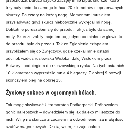
przechodził. Bardzo szybko zaczęły mnie łapać skurcze, które
trzymały mnie do samego końca. 20 kilometrów nieprzerwanych
skurczy. Po cztery na każdą nogę. Momentami musiałem
przysiadywać gdyż skurcz niebotycznie wykręcał mi nogę.
Delikatnie poruszałem się do przodu. Tak już było do samej
mety. Skurcze zabiły moje tempo, jedyne co miałem w głowie to
do przodu, byle do przodu. Tak ze Zgłobienia człapałem i
przybliżałem się do Zwięczycy, gdzie czekał mnie ostatni
odcinek wzdłuż rozlewiska Wisłoka, dalej Wisłokiem przez
Bulwary i podbiegiem do rzeszowskiego rynku. Na tych ostatnich
10 kilometrach wyprzedziło mnie 4 biegaczy. Z dobrej 9 pozycji
skończyłem bieg na dobrej 13.
Życiowy sukces w ogromnych bólach.
Tak mogę skwitować Ultramaraton Podkarpacki. Próbowałem
gonić najlepszych – dowiedziałem się jak daleko mi jeszcze do
nich. Winę na skurcze zrzucałem na odwodnienie i za małą ilość
szotów magnezowych. Dzisiaj wiem, że zajechałem