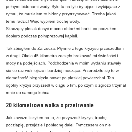
pełnymi bidonami wody. Było to na tyle irytujące i wybijające z
rytmu, że musiałem te bidony przytrzymywać. Trzeba jakoś
temu radzić! Więc wypiłem trochę wody.
Skaczący plecak dosyć mocno obtarł mi barki, co poczułem
dopiero podczas poimprezowej kąpieli.
Tak zbiegłem do Zarzecza. Płynnie z tego kryzysu przeszedłem
w drugi. Około 45 kilometra zaczęło brakować mi świeżości i
mocy na podejściach. Podchodzenia w moim wydaniu stawały
się co raz wolniejsze i bardziej męczące. Przerodziło się to w
niemożność biegnięcia nawet po płaskiej powierzchni. Ten
ogólny kryzys przyszedł w ciągu 5 km, po czym o zgrozo trzymał
mnie do samego końca.
20 kilometrowa walka o przetrwanie
Jak zawsze liczyłem na to, że przyszedł kryzys, trochę
poczłapię, przejdzie i pobiegnę dalej. Tymczasem on nie