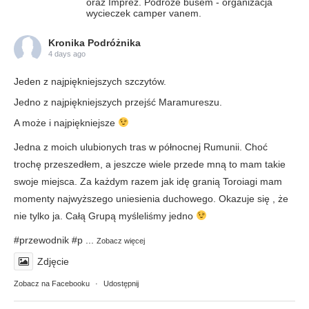
oraz Imprez. Podróże busem - organizacja
wycieczek camper vanem.
Kronika Podróżnika
4 days ago
Jeden z najpiękniejszych szczytów.
Jedno z najpiękniejszych przejść Maramureszu.
A może i najpiękniejsze
Jedna z moich ulubionych tras w północnej Rumunii. Choć
trochę przeszedłem, a jeszcze wiele przede mną to mam takie
swoje miejsca. Za każdym razem jak idę granią Toroiagi mam
momenty najwyższego uniesienia duchowego. Okazuje się , że
nie tylko ja. Całą Grupą myśleliśmy jedno
#przewodnik
#p
...
Zobacz więcej
Zdjęcie
Zobacz na Facebooku
·
Udostępnij