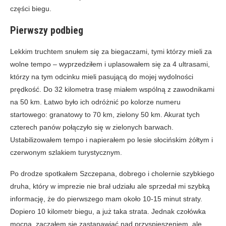
części biegu.
Pierwszy podbieg
Lekkim truchtem snułem się za biegaczami, tymi którzy mieli za
wolne tempo – wyprzedziłem i uplasowałem się za 4 ultrasami,
którzy na tym odcinku mieli pasującą do mojej wydolności
prędkość. Do 32 kilometra trasę miałem wspólną z zawodnikami
na 50 km. Łatwo było ich odróżnić po kolorze numeru
startowego: granatowy to 70 km, zielony 50 km. Akurat tych
czterech panów połączyło się w zielonych barwach.
Ustabilizowałem tempo i napierałem po lesie słocińskim żółtym i
czerwonym szlakiem turystycznym.
Po drodze spotkałem Szczepana, dobrego i cholernie szybkiego
druha, który w imprezie nie brał udziału ale sprzedał mi szybką
informację, że do pierwszego mam około 10-15 minut straty.
Dopiero 10 kilometr biegu, a już taka strata. Jednak czołówka
mocna, zacząłem się zastanawiać nad przyspieszeniem, ale