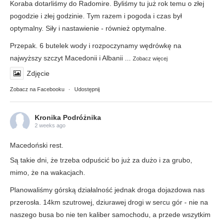
Koraba dotarliśmy do Radomire. Byliśmy tu już rok temu o złej
pogodzie i złej godzinie. Tym razem i pogoda i czas był
optymalny. Siły i nastawienie - również optymalne.
Przepak. 6 butelek wody i rozpoczynamy wędrówkę na
najwyższy szczyt Macedonii i Albanii
...
Zobacz więcej
Zdjęcie
Zobacz na Facebooku
·
Udostępnij
Kronika Podróżnika
2 weeks ago
Macedoński rest.
Są takie dni, że trzeba odpuścić bo już za dużo i za grubo,
mimo, że na wakacjach.
Planowaliśmy górską działalność jednak droga dojazdowa nas
przerosła. 14km szutrowej, dziurawej drogi w sercu gór - nie na
naszego busa bo nie ten kaliber samochodu, a przede wszytkim