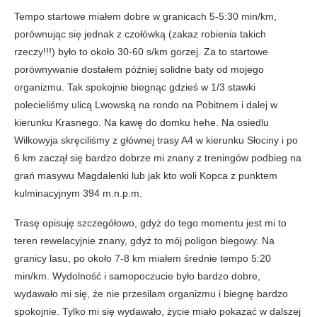
Tempo startowe miałem dobre w granicach 5-5:30 min/km,
porównując się jednak z czołówką (zakaz robienia takich
rzeczy!!!) było to około 30-60 s/km gorzej. Za to startowe
porównywanie dostałem później solidne baty od mojego
organizmu. Tak spokojnie biegnąc gdzieś w 1/3 stawki
polecieliśmy ulicą Lwowską na rondo na Pobitnem i dalej w
kierunku Krasnego. Na kawę do domku hehe. Na osiedlu
Wilkowyja skręciliśmy z głównej trasy A4 w kierunku Słociny i po
6 km zaczął się bardzo dobrze mi znany z treningów podbieg na
grań masywu Magdalenki lub jak kto woli Kopca z punktem
kulminacyjnym 394 m.n.p.m.
Trasę opisuję szczegółowo, gdyż do tego momentu jest mi to
teren rewelacyjnie znany, gdyż to mój poligon biegowy. Na
granicy lasu, po około 7-8 km miałem średnie tempo 5:20
min/km. Wydolność i samopoczucie było bardzo dobre,
wydawało mi się, że nie przesilam organizmu i biegnę bardzo
spokojnie. Tylko mi się wydawało, życie miało pokazać w dalszej