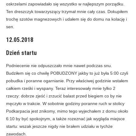
oskrzelami zapowiadało się wszystko w najlepszym porządku.
Ten dreszczyk towarzyszący trzymał mnie cały czas. Dokupiłem
trochę szotów magnezowych i udałem się do domu na kolację i
sen.
12.05.2018
Dzień startu
Podniecenie nie odpuszczało mnie nawet podczas snu.
Budziłem się co chwilę POBUDZONY jakby to już była 5:00 czyli
pobudka i poranne ogarnianie. Przy właściwej godzinie wstałem
całkiem rześki i wyspany. Teraz interesowały mnie tylko 2
rzeczy: dobrze zjeść i zrzucić balast przed biegiem co by nie
męczyło w trakcie. W sobotnie godziny poranne ruch w stolicy
Podkarpacia jest znikomy, mimo tego wyjechałem z domu około
6:10 by być spokojnym, a także rozeznać jak wygląda miejsce
startu: wszak jeszcze nigdy nie brałem udziału w tychże
zawodach.