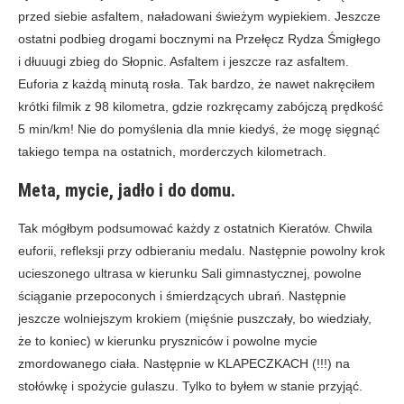
przed siebie asfaltem, naładowani świeżym wypiekiem. Jeszcze
ostatni podbieg drogami bocznymi na Przełęcz Rydza Śmigłego
i dłuuugi zbieg do Słopnic. Asfaltem i jeszcze raz asfaltem.
Euforia z każdą minutą rosła. Tak bardzo, że nawet nakręciłem
krótki filmik z 98 kilometra, gdzie rozkręcamy zabójczą prędkość
5 min/km! Nie do pomyślenia dla mnie kiedyś, że mogę sięgnąć
takiego tempa na ostatnich, morderczych kilometrach.
Meta, mycie, jadło i do domu.
Tak mógłbym podsumować każdy z ostatnich Kieratów. Chwila
euforii, refleksji przy odbieraniu medalu. Następnie powolny krok
ucieszonego ultrasa w kierunku Sali gimnastycznej, powolne
ściąganie przepoconych i śmierdzących ubrań. Następnie
jeszcze wolniejszym krokiem (mięśnie puszczały, bo wiedziały,
że to koniec) w kierunku pryszniców i powolne mycie
zmordowanego ciała. Następnie w KLAPECZKACH (!!!) na
stołówkę i spożycie gulaszu. Tylko to byłem w stanie przyjąć.