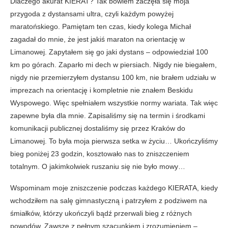
Dlaczego akurat KIERAT? Tak bowiem zaczęła się moja
przygoda z dystansami ultra, czyli każdym powyżej
maratońskiego. Pamiętam ten czas, kiedy kolega Michał
zagadał do mnie, że jest jakiś maraton na orientację w
Limanowej. Zapytałem się go jaki dystans – odpowiedział 100
km po górach. Zaparło mi dech w piersiach. Nigdy nie biegałem,
nigdy nie przemierzyłem dystansu 100 km, nie brałem udziału w
imprezach na orientację i kompletnie nie znałem Beskidu
Wyspowego. Więc spełniałem wszystkie normy wariata. Tak więc
zapewne była dla mnie. Zapisaliśmy się na termin i środkami
komunikacji publicznej dostaliśmy się przez Kraków do
Limanowej. To była moja pierwsza setka w życiu… Ukończyliśmy
bieg poniżej 23 godzin, kosztowało nas to zniszczeniem
totalnym. O jakimkolwiek ruszaniu się nie było mowy…
Wspominam moje zniszczenie podczas każdego KIERATA, kiedy
wchodziłem na salę gimnastyczną i patrzyłem z podziwem na
śmiałków, którzy ukończyli bądź przerwali bieg z różnych
powodów. Zawsze z pełnym szacunkiem i zrozumieniem –