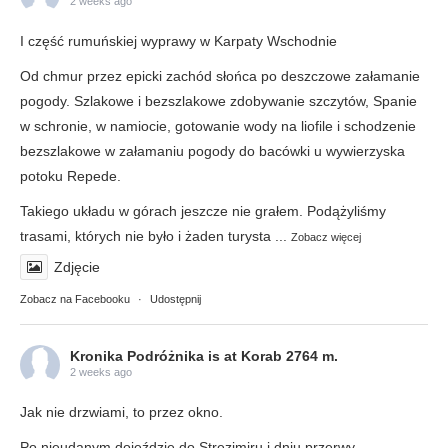
2 weeks ago
I część rumuńskiej wyprawy w Karpaty Wschodnie
Od chmur przez epicki zachód słońca po deszczowe załamanie
pogody. Szlakowe i bezszlakowe zdobywanie szczytów, Spanie
w schronie, w namiocie, gotowanie wody na liofile i schodzenie
bezszlakowe w załamaniu pogody do bacówki u wywierzyska
potoku Repede.
Takiego układu w górach jeszcze nie grałem. Podążyliśmy
trasami, których nie było i żaden turysta
...
Zobacz więcej
Zdjęcie
Zobacz na Facebooku
·
Udostępnij
Kronika Podróżnika
is at Korab 2764 m.
2 weeks ago
Jak nie drzwiami, to przez okno.
Po nieudanym dojeździe do Strezimiru i dniu przerwy