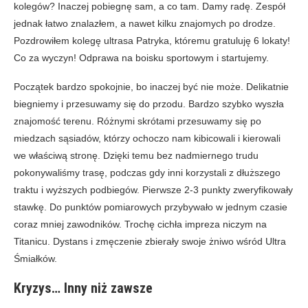
kolegów? Inaczej pobiegnę sam, a co tam. Damy radę. Zespół
jednak łatwo znalazłem, a nawet kilku znajomych po drodze.
Pozdrowiłem kolegę ultrasa Patryka, któremu gratuluję 6 lokaty!
Co za wyczyn! Odprawa na boisku sportowym i startujemy.
Początek bardzo spokojnie, bo inaczej być nie może. Delikatnie
biegniemy i przesuwamy się do przodu. Bardzo szybko wyszła
znajomość terenu. Różnymi skrótami przesuwamy się po
miedzach sąsiadów, którzy ochoczo nam kibicowali i kierowali
we właściwą stronę. Dzięki temu bez nadmiernego trudu
pokonywaliśmy trasę, podczas gdy inni korzystali z dłuższego
traktu i wyższych podbiegów. Pierwsze 2-3 punkty zweryfikowały
stawkę. Do punktów pomiarowych przybywało w jednym czasie
coraz mniej zawodników. Trochę cichła impreza niczym na
Titanicu. Dystans i zmęczenie zbierały swoje żniwo wśród Ultra
Śmiałków.
Kryzys… Inny niż zawsze