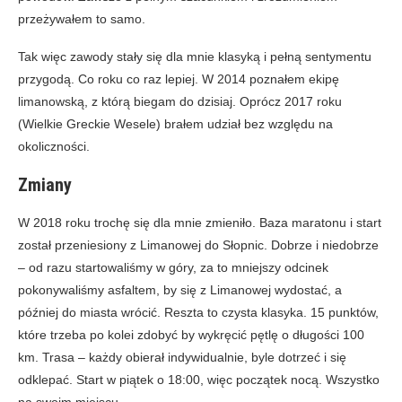
przeżywałem to samo.
Tak więc zawody stały się dla mnie klasyką i pełną sentymentu
przygodą. Co roku co raz lepiej. W 2014 poznałem ekipę
limanowską, z którą biegam do dzisiaj. Oprócz 2017 roku
(Wielkie Greckie Wesele) brałem udział bez względu na
okoliczności.
Zmiany
W 2018 roku trochę się dla mnie zmieniło. Baza maratonu i start
został przeniesiony z Limanowej do Słopnic. Dobrze i niedobrze
– od razu startowaliśmy w góry, za to mniejszy odcinek
pokonywaliśmy asfaltem, by się z Limanowej wydostać, a
później do miasta wrócić. Reszta to czysta klasyka. 15 punktów,
które trzeba po kolei zdobyć by wykręcić pętlę o długości 100
km. Trasa – każdy obierał indywidualnie, byle dotrzeć i się
odklepać. Start w piątek o 18:00, więc początek nocą. Wszystko
na swoim miejscu.