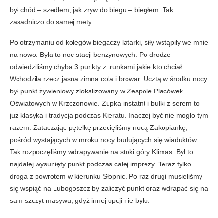
był chód – szedłem, jak zryw do biegu – biegłem. Tak
zasadniczo do samej mety.
Po otrzymaniu od kolegów biegaczy latarki, siły wstąpiły we mnie
na nowo. Była to noc stacji benzynowych. Po drodze
odwiedziliśmy chyba 3 punkty z trunkami jakie kto chciał.
Wchodziła rzecz jasna zimna cola i browar. Ucztą w środku nocy
był punkt żywieniowy zlokalizowany w Zespole Placówek
Oświatowych w Krzczonowie. Zupka instatnt i bułki z serem to
już klasyka i tradycja podczas Kieratu. Inaczej być nie mogło tym
razem. Zataczając pętelkę przecięliśmy nocą Zakopiankę,
pośród wystających w mroku nocy budujących się wiaduktów.
Tak rozpoczęliśmy wdrapywanie na stoki góry Klimas. Był to
najdalej wysunięty punkt podczas całej imprezy. Teraz tylko
droga z powrotem w kierunku Słopnic. Po raz drugi musieliśmy
się wspiąć na Lubogoszcz by zaliczyć punkt oraz wdrapać się na
sam szczyt masywu, gdyż innej opcji nie było.