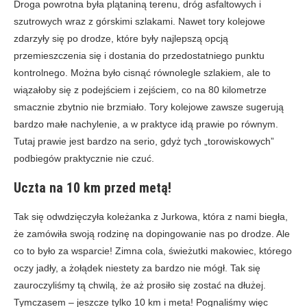
Droga powrotna była plątaniną terenu, dróg asfaltowych i
szutrowych wraz z górskimi szlakami. Nawet tory kolejowe
zdarzyły się po drodze, które były najlepszą opcją
przemieszczenia się i dostania do przedostatniego punktu
kontrolnego. Można było cisnąć równolegle szlakiem, ale to
wiązałoby się z podejściem i zejściem, co na 80 kilometrze
smacznie zbytnio nie brzmiało. Tory kolejowe zawsze sugerują
bardzo małe nachylenie, a w praktyce idą prawie po równym.
Tutaj prawie jest bardzo na serio, gdyż tych „torowiskowych”
podbiegów praktycznie nie czuć.
Uczta na 10 km przed metą!
Tak się odwdzięczyła koleżanka z Jurkowa, która z nami biegła,
że zamówiła swoją rodzinę na dopingowanie nas po drodze. Ale
co to było za wsparcie! Zimna cola, świeżutki makowiec, którego
oczy jadły, a żołądek niestety za bardzo nie mógł. Tak się
zauroczyliśmy tą chwilą, że aż prosiło się zostać na dłużej.
Tymczasem – jeszcze tylko 10 km i meta! Pognaliśmy więc