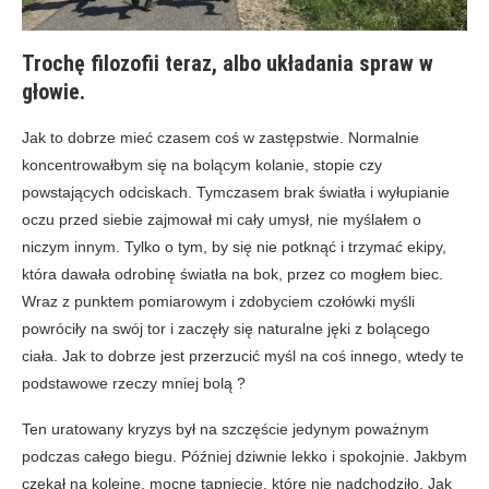
Trochę filozofii teraz, albo układania spraw w
głowie.
Jak to dobrze mieć czasem coś w zastępstwie. Normalnie
koncentrowałbym się na bolącym kolanie, stopie czy
powstających odciskach. Tymczasem brak światła i wyłupianie
oczu przed siebie zajmował mi cały umysł, nie myślałem o
niczym innym. Tylko o tym, by się nie potknąć i trzymać ekipy,
która dawała odrobinę światła na bok, przez co mogłem biec.
Wraz z punktem pomiarowym i zdobyciem czołówki myśli
powróciły na swój tor i zaczęły się naturalne jęki z bolącego
ciała. Jak to dobrze jest przerzucić myśl na coś innego, wtedy te
podstawowe rzeczy mniej bolą ?
Ten uratowany kryzys był na szczęście jedynym poważnym
podczas całego biegu. Później dziwnie lekko i spokojnie. Jakbym
czekał na kolejne, mocne tąpnięcie, które nie nadchodziło. Jak