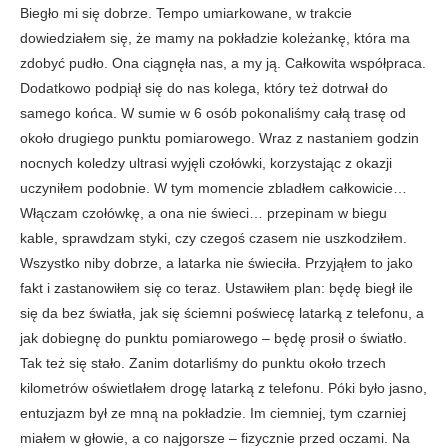
Biegło mi się dobrze. Tempo umiarkowane, w trakcie
dowiedziałem się, że mamy na pokładzie koleżankę, która ma
zdobyć pudło. Ona ciągnęła nas, a my ją. Całkowita współpraca.
Dodatkowo podpiął się do nas kolega, który też dotrwał do
samego końca. W sumie w 6 osób pokonaliśmy całą trasę od
około drugiego punktu pomiarowego. Wraz z nastaniem godzin
nocnych koledzy ultrasi wyjęli czołówki, korzystając z okazji
uczyniłem podobnie. W tym momencie zbladłem całkowicie…
Włączam czołówkę, a ona nie świeci… przepinam w biegu
kable, sprawdzam styki, czy czegoś czasem nie uszkodziłem.
Wszystko niby dobrze, a latarka nie świeciła. Przyjąłem to jako
fakt i zastanowiłem się co teraz. Ustawiłem plan: będę biegł ile
się da bez światła, jak się ściemni poświecę latarką z telefonu, a
jak dobiegnę do punktu pomiarowego – będę prosił o światło.
Tak też się stało. Zanim dotarliśmy do punktu około trzech
kilometrów oświetlałem drogę latarką z telefonu. Póki było jasno,
entuzjazm był ze mną na pokładzie. Im ciemniej, tym czarniej
miałem w głowie, a co najgorsze – fizycznie przed oczami. Na