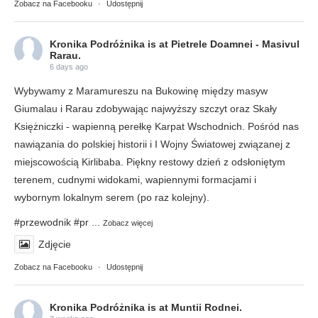
Zobacz na Facebooku
·
Udostępnij
Kronika Podróżnika
is at Pietrele Doamnei - Masivul
Rarau.
6 days ago
Wybywamy z Maramureszu na Bukowinę między masyw
Giumalau i Rarau zdobywając najwyższy szczyt oraz Skały
Księżniczki - wapienną perełkę Karpat Wschodnich. Pośród nas
nawiązania do polskiej historii i I Wojny Światowej związanej z
miejscowością Kirlibaba. Piękny restowy dzień z odsłoniętym
terenem, cudnymi widokami, wapiennymi formacjami i
wybornym lokalnym serem (po raz kolejny).
#przewodnik
#pr
...
Zobacz więcej
Zdjęcie
Zobacz na Facebooku
·
Udostępnij
Kronika Podróżnika
is at Muntii Rodnei.