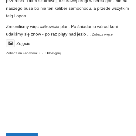
przerosła. 14km szutrowej, dziurawej drogi w sercu gór - nie na
naszego busa bo nie ten kaliber samochodu, a przede wszytkim
felg i opon.
Zmieniliśmy więc całkowicie plan. Po śniadaniu wśród koni
udaliśmy się znów - po raz piąty nad jezio
...
Zobacz więcej
Zdjęcie
Zobacz na Facebooku
·
Udostępnij