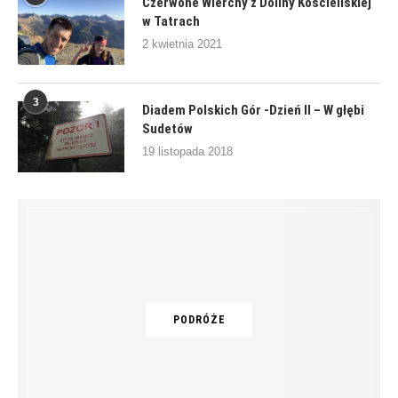
Czerwone Wierchy z Doliny Kościeliskiej
w Tatrach
2 kwietnia 2021
3
Diadem Polskich Gór -Dzień II – W głębi
Sudetów
19 listopada 2018
PODRÓŻE