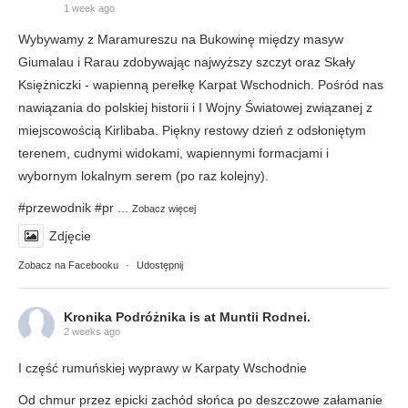
1 week ago
Wybywamy z Maramureszu na Bukowinę między masyw
Giumalau i Rarau zdobywając najwyższy szczyt oraz Skały
Księżniczki - wapienną perełkę Karpat Wschodnich. Pośród nas
nawiązania do polskiej historii i I Wojny Światowej związanej z
miejscowością Kirlibaba. Piękny restowy dzień z odsłoniętym
terenem, cudnymi widokami, wapiennymi formacjami i
wybornym lokalnym serem (po raz kolejny).
#przewodnik
#pr
...
Zobacz więcej
Zdjęcie
Zobacz na Facebooku
·
Udostępnij
Kronika Podróżnika
is at Muntii Rodnei.
2 weeks ago
I część rumuńskiej wyprawy w Karpaty Wschodnie
Od chmur przez epicki zachód słońca po deszczowe załamanie