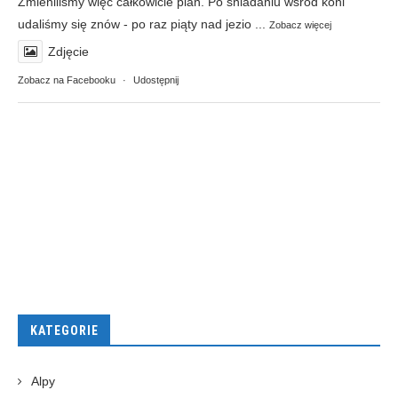
Zmieniliśmy więc całkowicie plan. Po śniadaniu wśród koni
udaliśmy się znów - po raz piąty nad jezio
...
Zobacz więcej
Zdjęcie
Zobacz na Facebooku
·
Udostępnij
KATEGORIE
Alpy