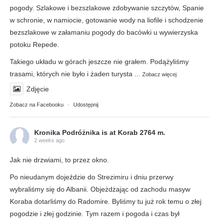
pogody. Szlakowe i bezszlakowe zdobywanie szczytów, Spanie
w schronie, w namiocie, gotowanie wody na liofile i schodzenie
bezszlakowe w załamaniu pogody do bacówki u wywierzyska
potoku Repede.
Takiego układu w górach jeszcze nie grałem. Podążyliśmy
trasami, których nie było i żaden turysta
...
Zobacz więcej
Zdjęcie
Zobacz na Facebooku
·
Udostępnij
Kronika Podróżnika
is at Korab 2764 m.
2 weeks ago
Jak nie drzwiami, to przez okno.
Po nieudanym dojeździe do Strezimiru i dniu przerwy
wybraliśmy się do Albanii. Objeżdżając od zachodu masyw
Koraba dotarliśmy do Radomire. Byliśmy tu już rok temu o złej
pogodzie i złej godzinie. Tym razem i pogoda i czas był