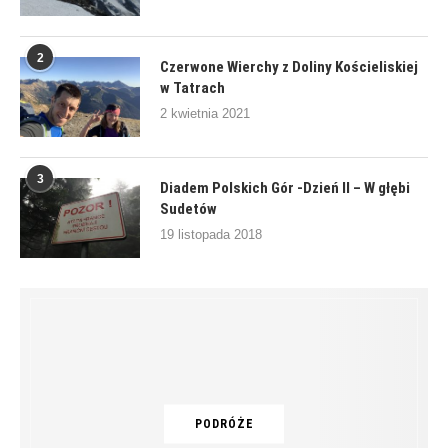
2
Czerwone Wierchy z Doliny Kościeliskiej
w Tatrach
2 kwietnia 2021
3
Diadem Polskich Gór -Dzień II – W głębi
Sudetów
19 listopada 2018
PODRÓŻE